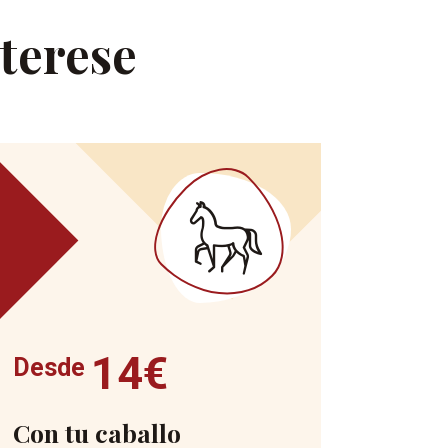
nterese
14€
Desde
Con tu caballo