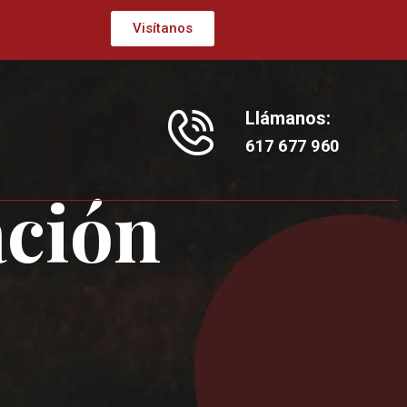
Visítanos
Llámanos:
617 677 960
ación