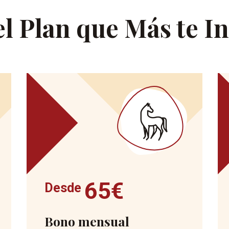
el Plan que Más te I
65€
Desde
Bono mensual