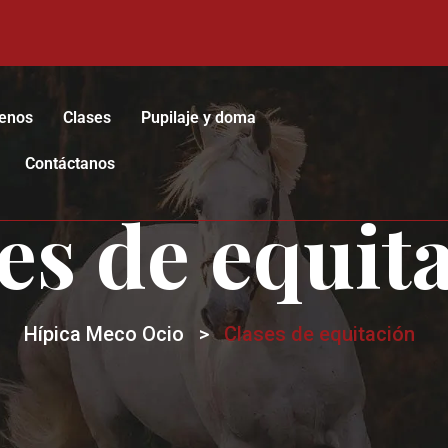
enos
Clases
Pupilaje y doma
Contáctanos
es de equit
Hípica Meco Ocio
>
Clases de equitación