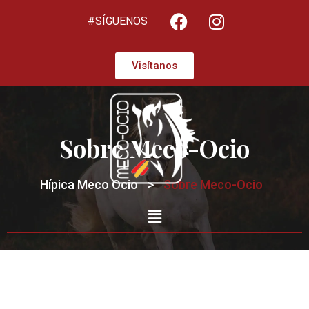
#SÍGUENOS
Visítanos
Sobre Meco-Ocio
Hípica Meco Ocio
>
Sobre Meco-Ocio